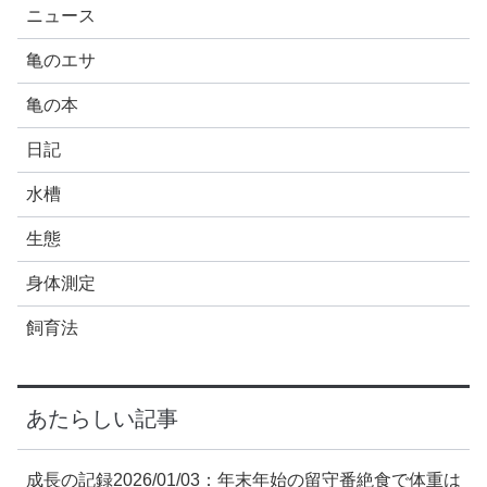
ニュース
亀のエサ
亀の本
日記
水槽
生態
身体測定
飼育法
あたらしい記事
成長の記録2026/01/03：年末年始の留守番絶食で体重は