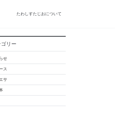
たわしすたじおについて
テゴリー
らせ
ース
エサ
本