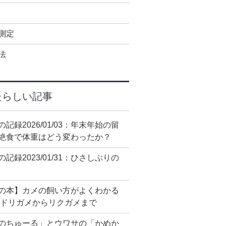
測定
法
たらしい記事
の記録2026/01/03：年末年始の留
絶食で体重はどう変わったか？
の記録2023/01/31：ひさしぶりの
の本】カメの飼い方がよくわかる
ミドリガメからリクガメまで
のちゅーる」とウワサの「かめか