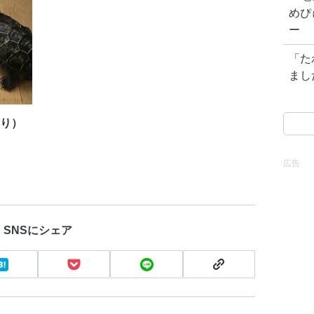
めぴ
ー
「た
まし
検
り）
索:
広告
SNSにシェア