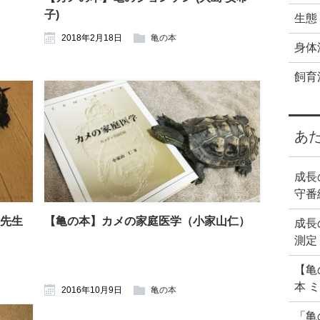
子)
生態
2018年2月18日
亀の本
身体
飼育
あ
成長
守番
先生
【亀の本】カメの家庭医学（小家山仁）
成長
測定
【亀
本 
2016年10月9日
亀の本
「亀