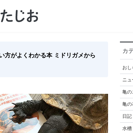
カ
い方がよくわかる本 ミドリガメから
おし
ニュ
亀の
亀の
日記
水槽