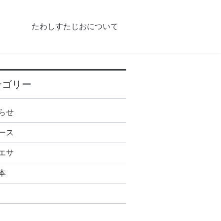
たわしすたじおについて
テゴリー
らせ
ース
エサ
本