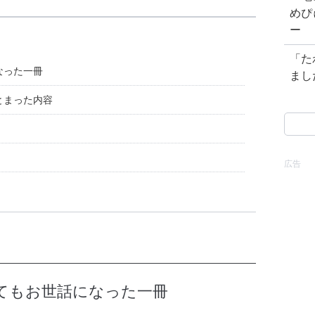
めぴ
ー
「た
なった一冊
まし
とまった内容
検
索:
広告
てもお世話になった一冊