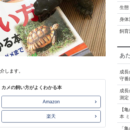
生態
身体
飼育
あ
介します。
成長
守番
カメの飼い方がよくわかる本
成長
測定
Amazon
【亀
楽天
本 
「亀