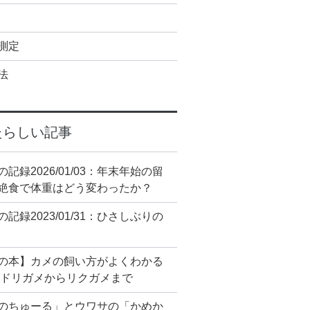
測定
法
たらしい記事
の記録2026/01/03：年末年始の留
絶食で体重はどう変わったか？
の記録2023/01/31：ひさしぶりの
の本】カメの飼い方がよくわかる
ミドリガメからリクガメまで
のちゅーる」とウワサの「かめか