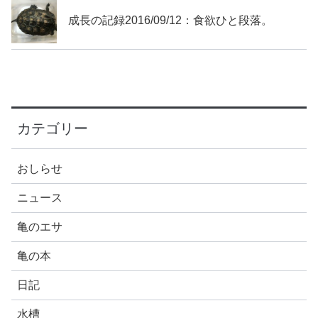
成長の記録2016/09/12：食欲ひと段落。
カテゴリー
おしらせ
ニュース
亀のエサ
亀の本
日記
水槽