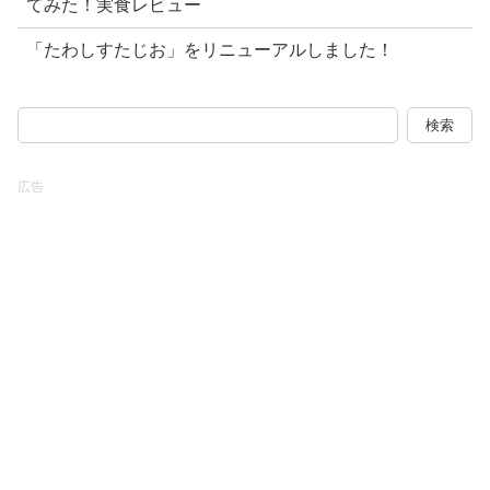
てみた！実食レビュー
「たわしすたじお」をリニューアルしました！
検
索:
広告